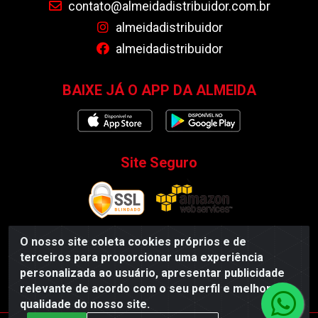
contato@almeidadistribuidor.com.br
almeidadistribuidor
almeidadistribuidor
BAIXE JÁ O APP DA ALMEIDA
Site Seguro
O nosso site coleta cookies próprios e de
terceiros para proporcionar uma experiência
Almeida Distribuidor - Rodovia BR 104, S/N, Centro -
personalizada ao usuário, apresentar publicidade
Esperança/PB - CEP 58135-000 - CNPJ 35.419.548/0001-55
relevante de acordo com o seu perfil e melhorar a
qualidade do nosso site.