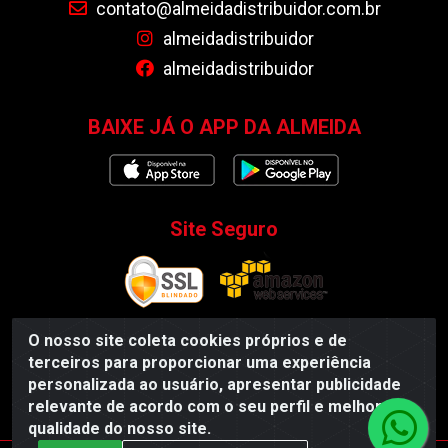
contato@almeidadistribuidor.com.br
almeidadistribuidor
almeidadistribuidor
BAIXE JÁ O APP DA ALMEIDA
Site Seguro
O nosso site coleta cookies próprios e de
terceiros para proporcionar uma experiência
Almeida Distribuidor - Rodovia BR 104, S/N, Centro -
personalizada ao usuário, apresentar publicidade
Esperança/PB - CEP 58135-000 - CNPJ 35.419.548/0001-55
relevante de acordo com o seu perfil e melhorar a
qualidade do nosso site.