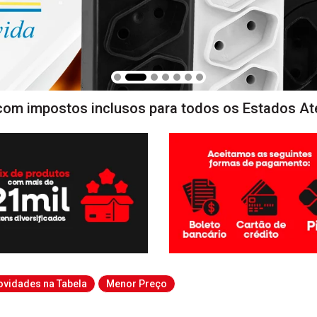
com impostos inclusos para todos os Estados At
ovidades na Tabela
Menor Preço