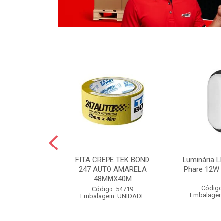
LO BOLA
FITA CREPE TEK BOND
Luminária L
 POLIDO 1KG
247 AUTO AMARELA
Phare 12W 
48MMX40M
o: 54826
Código
Código: 54719
m: UNIDADE
Embalage
Embalagem: UNIDADE