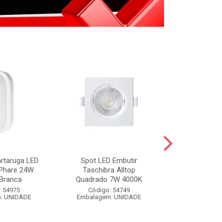
artaruga LED
Spot LED Embutir
FIXA FIO BR
 Phare 24W
Taschibra Alltop
BRANCO 
Branca
Quadrado 7W 4000K
Código:
: 54975
Código: 54749
Embalagem
: UNIDADE
Embalagem: UNIDADE