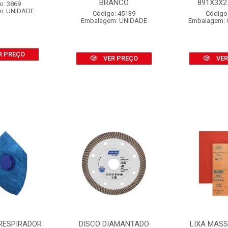
BRANCO
891X3X2.1
o: 3869
m: UNIDADE
Código: 45139
Código
Embalagem: UNIDADE
Embalagem: 
R PREÇO
VER PREÇO
VER
RESPIRADOR
DISCO DIAMANTADO
LIXA MAS