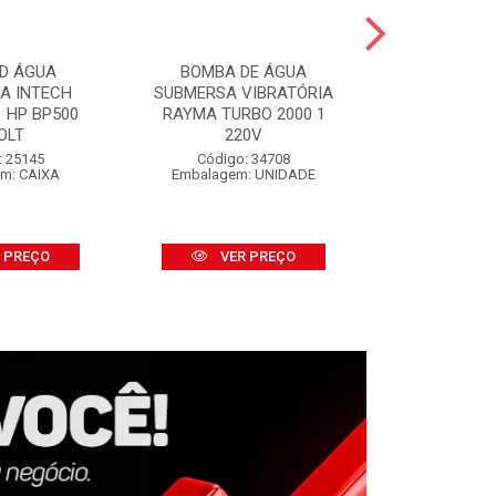
D ÁGUA
BOMBA DE ÁGUA
CORDA PO
CA INTECH
SUBMERSA VIBRATÓRIA
FORCE BRA
 HP BP500
RAYMA TURBO 2000 1
METR
OLT
220V
APROXIMA
: 25145
Código: 34708
Código:
m: CAIXA
Embalagem: UNIDADE
Embalage
 PREÇO
VER PREÇO
VER