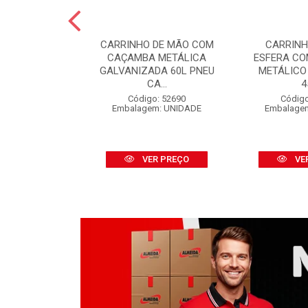
 PINTURA LÃ
CARRINHO DE MÃO COM
CARRINH
FINOX 09CM
CAÇAMBA METÁLICA
ESFERA C
 CABO
GALVANIZADA 60L PNEU
METÁLICO
CA...
4
o: 52316
m: UNIDADE
Código: 52690
Código
Embalagem: UNIDADE
Embalage
R PREÇO
VER PREÇO
VE