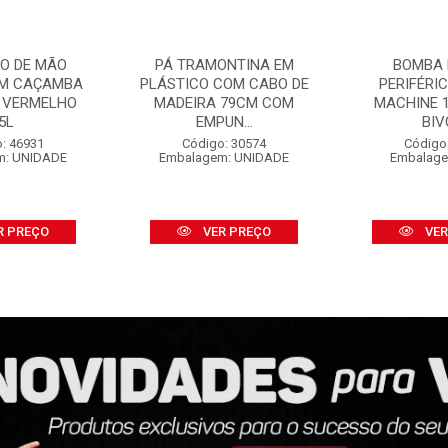
O DE MÃO
PÁ TRAMONTINA EM
BOMBA 
OM CAÇAMBA
PLÁSTICO COM CABO DE
PERIFÉRI
 VERMELHO
MADEIRA 79CM COM
MACHINE 1
5L
EMPUN...
BIV
: 46931
Código: 30574
Código
m: UNIDADE
Embalagem: UNIDADE
Embalage
R PREÇO
VER PREÇO
VER