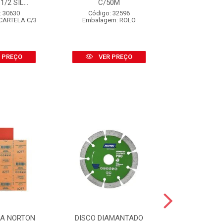
/2 SIL...
C/50M
Código
Embalagem
: 30630
Código: 32596
CARTELA C/3
Embalagem: ROLO
VER
 PREÇO
VER PREÇO
SA NORTON
DISCO DIAMANTADO
DISCO DI