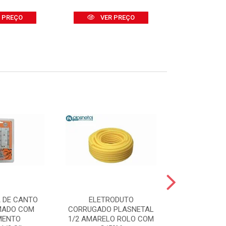
 PREÇO
VER PREÇO
VER
 DE CANTO
ELETRODUTO
TRINCHA
MADO COM
CORRUGADO PLASNETAL
(REF.395/7
MENTO
1/2 AMARELO ROLO COM
GR