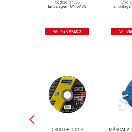
o: 28095
Código: 34856
Códig
em: CAIXA
Embalagem: UNIDADE
Embalage
R PREÇO
VER PREÇO
VE
GUA NORTON
DISCO DE CORTE
MÁSCARA 