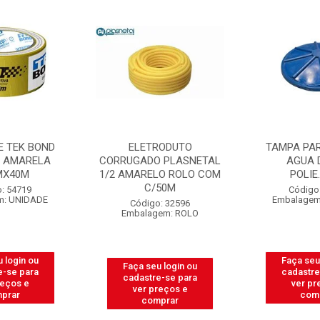
E TEK BOND
ELETRODUTO
TAMPA PAR
O AMARELA
CORRUGADO PLASNETAL
AGUA 
MX40M
1/2 AMARELO ROLO COM
POLIE
C/50M
: 54719
Código
m: UNIDADE
Embalagem
Código: 32596
Embalagem: ROLO
 login ou
Faça seu
Faça seu login ou
e-se para
cadastre
cadastre-se para
reços e
ver pr
ver preços e
prar
com
comprar