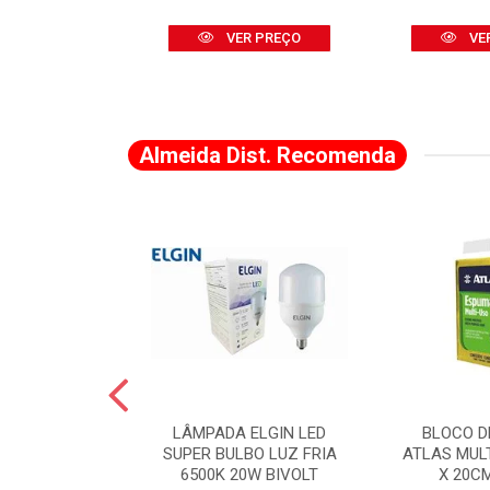
R PREÇO
VER PREÇO
VE
Almeida Dist. Recomenda
 SILVANA
LÂMPADA ELGIN LED
BLOCO D
PLUS A25 X
SUPER BULBO LUZ FRIA
ATLAS MUL
 X C25
6500K 20W BIVOLT
X 20C