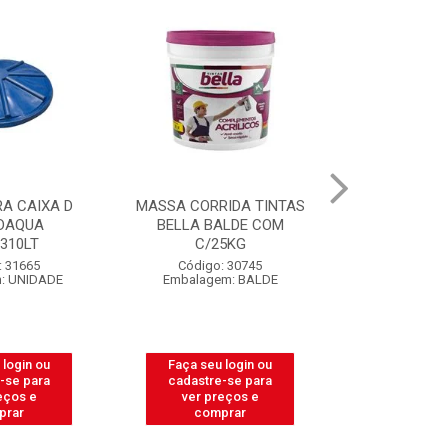
A CAIXA D
MASSA CORRIDA TINTAS
CAIXA PARA
DAQUA
BELLA BALDE COM
PEDREIRO 
.310LT
C/25KG
LIT
: 31665
Código: 30745
Código:
: UNIDADE
Embalagem: BALDE
Embalagem
 login ou
Faça seu login ou
Faça seu 
-se para
cadastre-se para
cadastre
eços e
ver preços e
ver pr
prar
comprar
comp