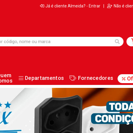
Já é cliente Almeida? - Entrar
|
Não é clie
Quem
Departamentos
Fornecedores
Of
omos