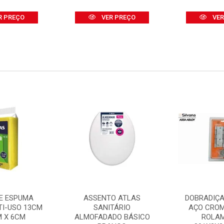
R PREÇO
VER PREÇO
VER
E ESPUMA
ASSENTO ATLAS
DOBRADIÇA
TI-USO 13CM
SANITÁRIO
AÇO CRO
M X 6CM
ALMOFADADO BÁSICO
ROLA