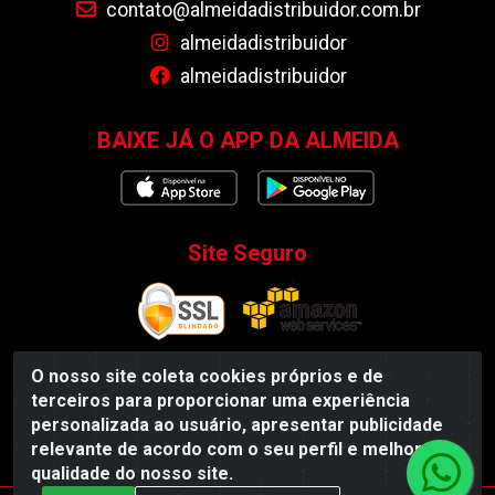
contato@almeidadistribuidor.com.br
almeidadistribuidor
almeidadistribuidor
BAIXE JÁ O APP DA ALMEIDA
Site Seguro
O nosso site coleta cookies próprios e de
terceiros para proporcionar uma experiência
Almeida Distribuidor - Rodovia BR 104, S/N, Centro -
personalizada ao usuário, apresentar publicidade
Esperança/PB - CEP 58135-000 - CNPJ 35.419.548/0001-55
relevante de acordo com o seu perfil e melhorar a
qualidade do nosso site.