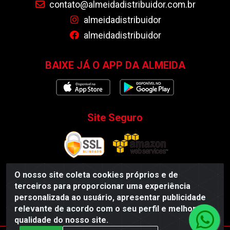
contato@almeidadistribuidor.com.br
almeidadistribuidor
almeidadistribuidor
BAIXE JÁ O APP DA ALMEIDA
Site Seguro
O nosso site coleta cookies próprios e de
terceiros para proporcionar uma experiência
Almeida Distribuidor - Rodovia BR 104, S/N, Centro -
personalizada ao usuário, apresentar publicidade
Esperança/PB - CEP 58135-000 - CNPJ 35.419.548/0001-55
relevante de acordo com o seu perfil e melhorar a
qualidade do nosso site.