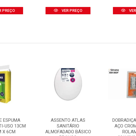
R PREÇO
VER PREÇO
VER
E ESPUMA
ASSENTO ATLAS
DOBRADIÇA
TI-USO 13CM
SANITÁRIO
AÇO CRO
M X 6CM
ALMOFADADO BÁSICO
ROLA