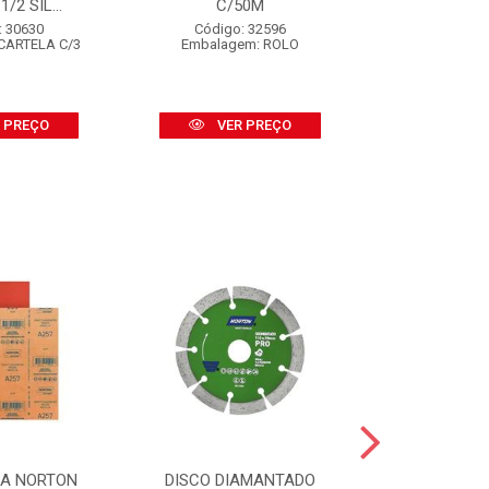
/2 SIL...
C/50M
Código
Embalagem
: 30630
Código: 32596
CARTELA C/3
Embalagem: ROLO
VER
 PREÇO
VER PREÇO
SA NORTON
DISCO DIAMANTADO
DISCO DI