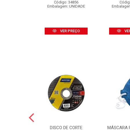
o: 16453
Código: 34856
Códig
 CARTELA C/2
Embalagem: UNIDADE
Embalage
R PREÇO
VER PREÇO
VE
GUA NORTON
DISCO DE CORTE
MÁSCARA 