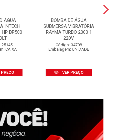
D ÁGUA
BOMBA DE ÁGUA
SALVA P
CA INTECH
SUBMERSA VIBRATÓRIA
SALVABRAS
 HP BP500
RAYMA TURBO 2000 1
S/APLI
OLT
220V
Código:
Embalage
: 25145
Código: 34708
m: CAIXA
Embalagem: UNIDADE
VER
 PREÇO
VER PREÇO