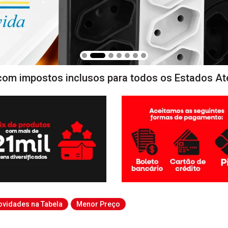
com impostos inclusos para todos os Estados At
ovidades na Tabela
Menor Preço