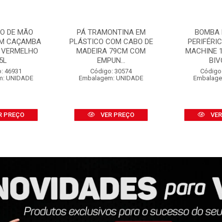
O DE MÃO
PÁ TRAMONTINA EM
BOMBA 
OM CAÇAMBA
PLÁSTICO COM CABO DE
PERIFÉRI
 VERMELHO
MADEIRA 79CM COM
MACHINE 1
5L
EMPUN...
BIV
: 46931
Código: 30574
Código
m: UNIDADE
Embalagem: UNIDADE
Embalage
R PREÇO
VER PREÇO
VER