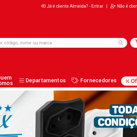
Já é cliente Almeida? - Entrar
|
Não é clie
Quem
Departamentos
Fornecedores
Of
omos