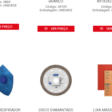
BRANCO
891X3X2.1
o: 3869
m: UNIDADE
Código: 45139
Código
Embalagem: UNIDADE
Embalagem: 
R PREÇO
VER PREÇO
VER
RESPIRADOR
DISCO DIAMANTADO
LIXA MAS