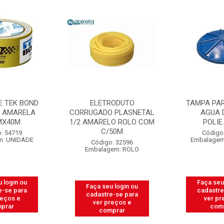
RODUTO
TAMPA PARA CAIXA D
MASSA CORR
 PLASNETAL
AGUA DAQUA
BELLA B
LO ROLO COM
POLIE.310LT
C/2
50M
Código: 31665
Código
Embalagem: UNIDADE
Embalage
: 32596
em: ROLO
Faça seu login ou
Faça seu
 login ou
cadastre-se para
cadastre
e-se para
ver preços e
ver pr
reços e
comprar
com
prar