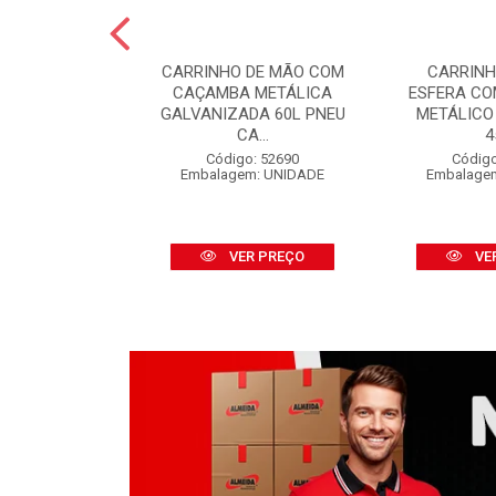
 PINTURA LÃ
CARRINHO DE MÃO COM
CARRINH
FINOX 09CM
CAÇAMBA METÁLICA
ESFERA C
 CABO
GALVANIZADA 60L PNEU
METÁLICO
CA...
4
o: 52316
m: UNIDADE
Código: 52690
Código
Embalagem: UNIDADE
Embalage
R PREÇO
VER PREÇO
VE