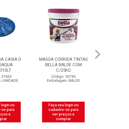
IDA TINTAS
CAIXA PARA MASSA DE
CARRINHO
ALDE COM
PEDREIRO LUCONI 18
THOR VE
5KG
LITROS
PROFISSIO
: 30745
Código: 39460
Código:
m: BALDE
Embalagem: UNIDADE
Embalagem
 login ou
Faça seu login ou
Faça seu 
-se para
cadastre-se para
cadastre
eços e
ver preços e
ver pr
prar
comprar
comp