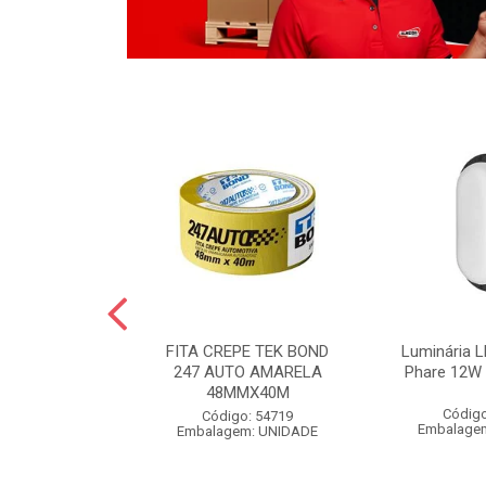
LO BOLA
FITA CREPE TEK BOND
Luminária L
 POLIDO 1KG
247 AUTO AMARELA
Phare 12W 
48MMX40M
o: 54826
Código
Código: 54719
m: UNIDADE
Embalage
Embalagem: UNIDADE