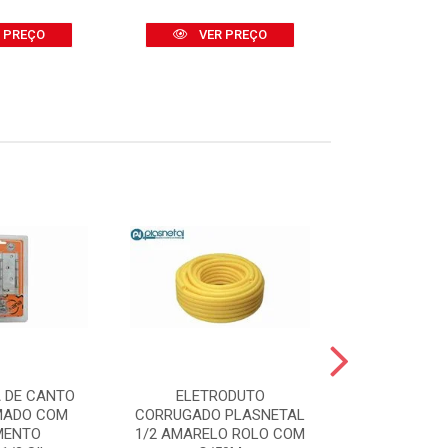
 PREÇO
VER PREÇO
VER
 DE CANTO
ELETRODUTO
TRINCHA
MADO COM
CORRUGADO PLASNETAL
(REF.395/7
MENTO
1/2 AMARELO ROLO COM
GR