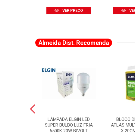
R PREÇO
VER PREÇO
VE
Almeida Dist. Recomenda
A DE CANTO
LÂMPADA ELGIN LED
BLOCO D
VADO 883 X 2
SUPER BULBO LUZ FRIA
ATLAS MUL
LVANA
6500K 20W BIVOLT
X 20C