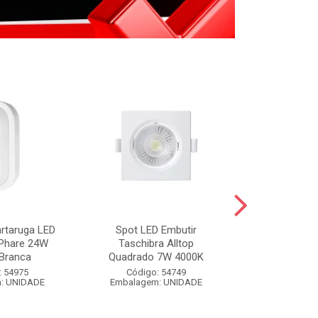
artaruga LED
Spot LED Embutir
FIXA FIO BR
 Phare 24W
Taschibra Alltop
BRANCO 
Branca
Quadrado 7W 4000K
Código:
: 54975
Código: 54749
Embalagem
: UNIDADE
Embalagem: UNIDADE