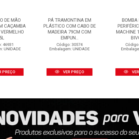
O DE MÃO
PÁ TRAMONTINA EM
BOMBA 
OM CAÇAMBA
PLÁSTICO COM CABO DE
PERIFÉRI
 VERMELHO
MADEIRA 79CM COM
MACHINE 1
5L
EMPUN...
BIV
: 46931
Código: 30574
Código
m: UNIDADE
Embalagem: UNIDADE
Embalage
R PREÇO
VER PREÇO
VER