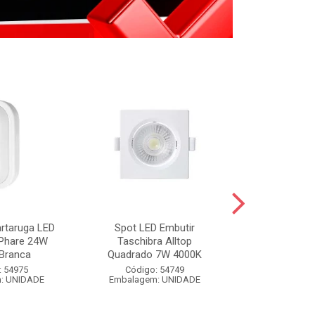
artaruga LED
Spot LED Embutir
FIXA FIO BR
 Phare 24W
Taschibra Alltop
BRANCO 
Branca
Quadrado 7W 4000K
Código:
: 54975
Código: 54749
Embalagem
: UNIDADE
Embalagem: UNIDADE