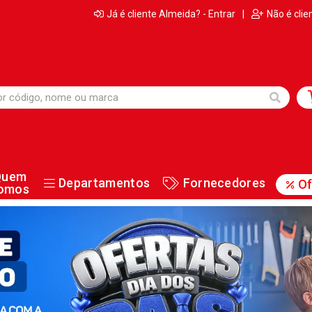
Já é cliente Almeida? - Entrar
|
Não é clie
Quem
Departamentos
Fornecedores
Of
omos