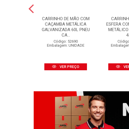
 PINTURA LÃ
CARRINHO DE MÃO COM
CARRINH
FINOX 09CM
CAÇAMBA METÁLICA
ESFERA C
 CABO
GALVANIZADA 60L PNEU
METÁLICO
CA...
4
o: 52316
m: UNIDADE
Código: 52690
Código
Embalagem: UNIDADE
Embalage
R PREÇO
VER PREÇO
VE