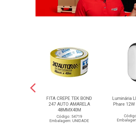
LO BOLA
FITA CREPE TEK BOND
Luminária L
 POLIDO 1KG
247 AUTO AMARELA
Phare 12W 
48MMX40M
o: 54826
Código
Código: 54719
m: UNIDADE
Embalage
Embalagem: UNIDADE