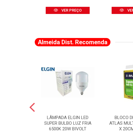
R PREÇO
VER PREÇO
VE
Almeida Dist. Recomenda
A DE CANTO
LÂMPADA ELGIN LED
BLOCO D
VADO 883 X 2
SUPER BULBO LUZ FRIA
ATLAS MUL
LVANA
6500K 20W BIVOLT
X 20C