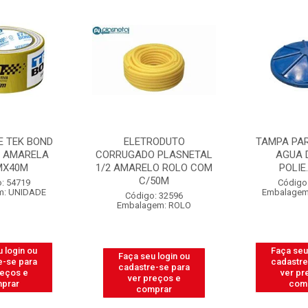
E TEK BOND
ELETRODUTO
TAMPA PAR
O AMARELA
CORRUGADO PLASNETAL
AGUA 
MX40M
1/2 AMARELO ROLO COM
POLIE
C/50M
: 54719
Código
m: UNIDADE
Embalagem
Código: 32596
Embalagem: ROLO
 login ou
Faça seu
Faça seu login ou
e-se para
cadastre
cadastre-se para
reços e
ver pr
ver preços e
prar
com
comprar