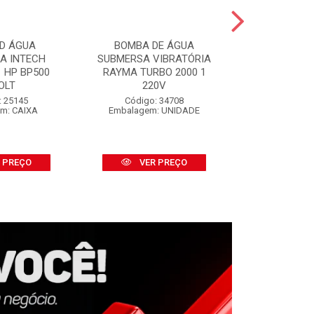
D ÁGUA
BOMBA DE ÁGUA
SALVA P
CA INTECH
SUBMERSA VIBRATÓRIA
SALVABRAS
 HP BP500
RAYMA TURBO 2000 1
S/APLI
OLT
220V
Código:
Embalage
: 25145
Código: 34708
m: CAIXA
Embalagem: UNIDADE
VER
 PREÇO
VER PREÇO