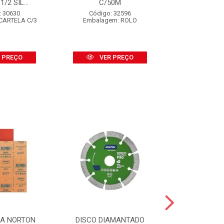
/2 SIL...
C/50M
BSA-2
: 30630
Código: 32596
Código:
CARTELA C/3
Embalagem: ROLO
Embalagem
 PREÇO
VER PREÇO
VER
SA NORTON
DISCO DIAMANTADO
DISCO DI