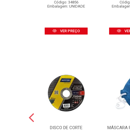
o: 16453
Código: 34856
Códig
 CARTELA C/2
Embalagem: UNIDADE
Embalage
R PREÇO
VER PREÇO
VE
GUA NORTON
DISCO DE CORTE
MÁSCARA 