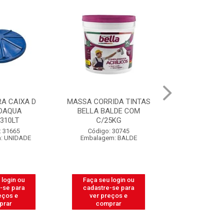
A CAIXA D
MASSA CORRIDA TINTAS
CAIXA PARA
DAQUA
BELLA BALDE COM
PEDREIRO 
.310LT
C/25KG
LIT
: 31665
Código: 30745
Código:
: UNIDADE
Embalagem: BALDE
Embalagem
 login ou
Faça seu login ou
Faça seu 
-se para
cadastre-se para
cadastre
eços e
ver preços e
ver pr
prar
comprar
comp