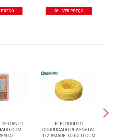
 PREÇO
VER PREÇO
VER
 DE CANTO
ELETRODUTO
BOMBA D
MADO COM
CORRUGADO PLASNETAL
SUBMERSA 
MENTO
1/2 AMARELO ROLO COM
2000 400W -