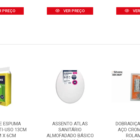
R PREÇO
VER PREÇO
VER
E ESPUMA
ASSENTO ATLAS
DOBRADIÇA
TI-USO 13CM
SANITÁRIO
AÇO CRO
M X 6CM
ALMOFADADO BÁSICO
ROLA