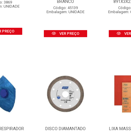
BRANCO
891X3X2.1
o: 3869
m: UNIDADE
Código: 45139
Código
Embalagem: UNIDADE
Embalagem: 
R PREÇO
VER PREÇO
VER
RESPIRADOR
DISCO DIAMANTADO
LIXA MAS