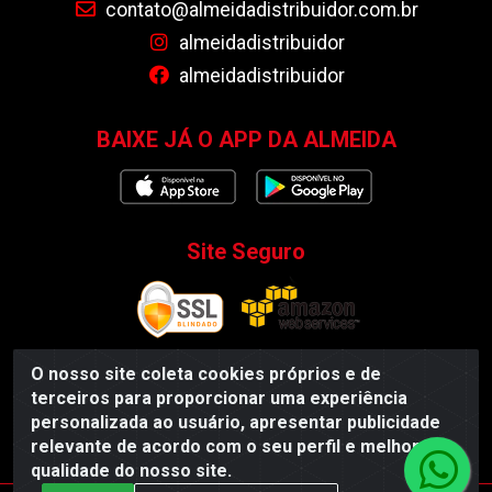
contato@almeidadistribuidor.com.br
almeidadistribuidor
almeidadistribuidor
BAIXE JÁ O APP DA ALMEIDA
Site Seguro
O nosso site coleta cookies próprios e de
terceiros para proporcionar uma experiência
Almeida Distribuidor - Rodovia BR 104, S/N, Centro -
personalizada ao usuário, apresentar publicidade
Esperança/PB - CEP 58135-000 - CNPJ 35.419.548/0001-55
relevante de acordo com o seu perfil e melhorar a
qualidade do nosso site.