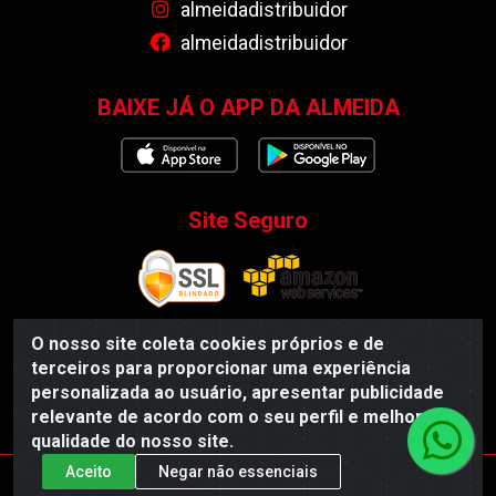
almeidadistribuidor
almeidadistribuidor
BAIXE JÁ O APP DA ALMEIDA
Site Seguro
O nosso site coleta cookies próprios e de
terceiros para proporcionar uma experiência
Almeida Distribuidor - Rodovia BR 104, S/N, Centro -
personalizada ao usuário, apresentar publicidade
Esperança/PB - CEP 58135-000 - CNPJ 35.419.548/0001-55
relevante de acordo com o seu perfil e melhorar a
qualidade do nosso site.
Aceito
Negar não essenciais