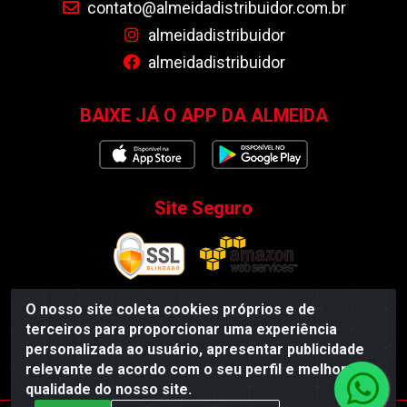
contato@almeidadistribuidor.com.br
almeidadistribuidor
almeidadistribuidor
BAIXE JÁ O APP DA ALMEIDA
Site Seguro
O nosso site coleta cookies próprios e de
terceiros para proporcionar uma experiência
Almeida Distribuidor - Rodovia BR 104, S/N, Centro -
personalizada ao usuário, apresentar publicidade
Esperança/PB - CEP 58135-000 - CNPJ 35.419.548/0001-55
relevante de acordo com o seu perfil e melhorar a
qualidade do nosso site.