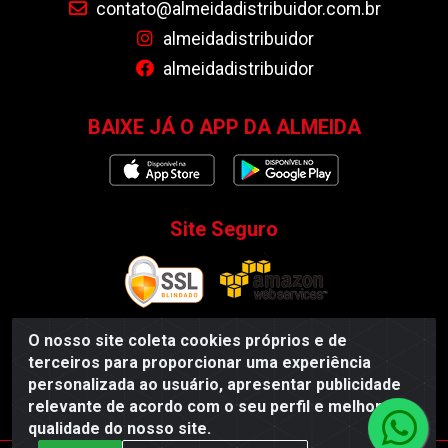
contato@almeidadistribuidor.com.br
almeidadistribuidor
almeidadistribuidor
BAIXE JÁ O APP DA ALMEIDA
Site Seguro
O nosso site coleta cookies próprios e de
terceiros para proporcionar uma experiência
Almeida Distribuidor - Rodovia BR 104, S/N, Centro -
personalizada ao usuário, apresentar publicidade
Esperança/PB - CEP 58135-000 - CNPJ 35.419.548/0001-55
relevante de acordo com o seu perfil e melhorar a
qualidade do nosso site.