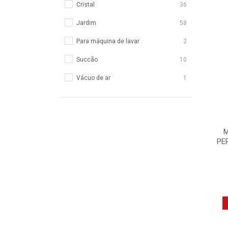
Cristal
36
Jardim
58
Para máquina de lavar
2
Succão
10
Vácuo de ar
1
M
PE