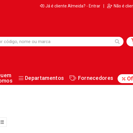
Já é cliente Almeida? - Entrar
|
Não é clie
Quem
Departamentos
Fornecedores
Of
omos