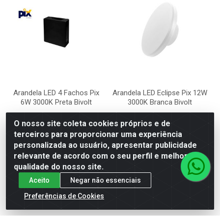
Arandela LED 4 Fachos Pix
Arandela LED Eclipse Pix 12W
6W 3000K Preta Bivolt
3000K Branca Bivolt
Código: 42435
Código: 52800
O nosso site coleta cookies próprios e de
Embalagem: UNIDADE
Embalagem: UNIDADE
terceiros para proporcionar uma experiência
personalizada ao usuário, apresentar publicidade
relevante de acordo com o seu perfil e melhorar a
VER PREÇO
VER PREÇO
qualidade do nosso site.
Aceito
Negar não essenciais
Preferências de Cookies