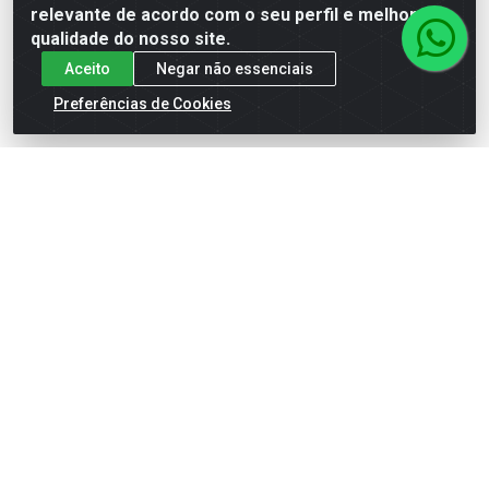
relevante de acordo com o seu perfil e melhorar a
qualidade do nosso site.
Aceito
Negar não essenciais
Preferências de Cookies
CHUVEIRO ELETRÔNICO
CHUVEIRO ELETRÔNICO
LORENZETTI LOREN BELLO
LORENZETTI MAXI DUCHA
AZUL 4600W 220V
127V 3200W
Código: 37721
Código: 10721
Embalagem: UNIDADE
Embalagem: UNIDADE
VER PREÇO
VER PREÇO