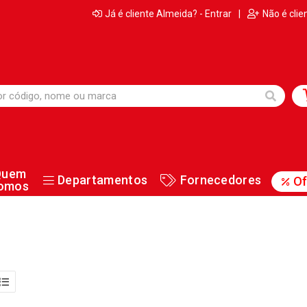
Já é cliente Almeida? - Entrar
|
Não é clie
Quem
Departamentos
Fornecedores
Of
omos