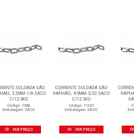
RRENTE SOLDADA SÃO
CORRENTE SOLDADA SÃO
CORREN
HAEL 3.2MM-1/8 SACO
RAPHAEL 4.0MM-5/32 SACO
RAPHA
C/12.5KG
C/12.5KG
SA
Código: 1386
Código: 11207
C
Embalagem: SACO
Embalagem: SACO
Em
VER PREÇO
VER PREÇO