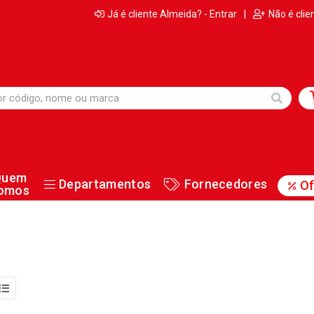
Já é cliente Almeida? - Entrar
|
Não é clie
Quem
Departamentos
Fornecedores
Of
omos