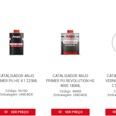
CATALISADOR ANJO
CATALISADOR ANJO
CATA
IMER PU HS 4.1 225ML
PRIMER PU REVOLUTION HS
VERN
4000 180ML
C
Código: 36100
Código: 46003
C
Embalagem: UNIDADE
Embalagem: UNIDADE
Emba
VER PREÇO
VER PREÇO