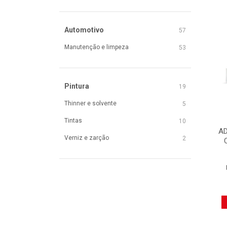
Automotivo
57
Manutenção e limpeza
53
Pintura
19
Thinner e solvente
5
Tintas
10
AD
Verniz e zarção
2