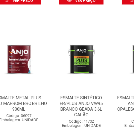
VER PREÇO
VER PREÇO
SMALTE METAL PLUS
ESMALTE SINTÉTICO
ESMALT
O MARROM BRO.BRILHO
ER/PLUS ANJO VW95
AN
900ML
BRANCO GEADA 3,6L
OPALES
GALÃO
Código: 36097
Embalagem: UNIDADE
Código: 41702
C
Embalagem: UNIDADE
Emba