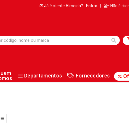
Já é cliente Almeida? - Entrar
|
Não é clie
Quem
Departamentos
Fornecedores
Of
omos