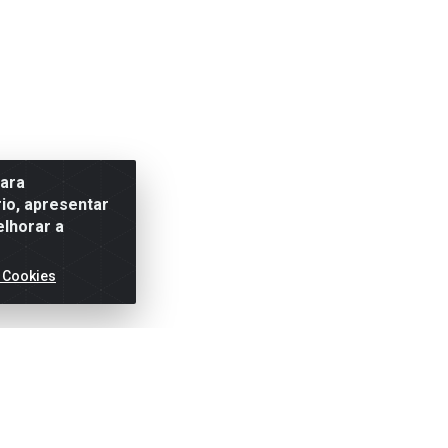
para
io, apresentar
elhorar a
 Cookies