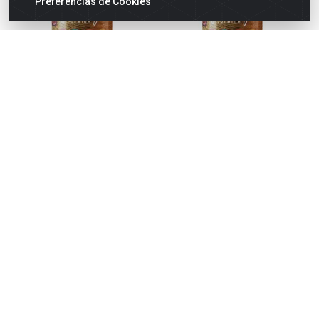
Preferências de Cookies
VERNIZ TINTAS BELLA
VERNIZ TINTAS BELLA
INCOLOR GALÃO 3,0L
MOGNO 750ML
Código: 49480
Código: 52473
Embalagem: UNIDADE
Embalagem: UNIDADE
VER PREÇO
VER PREÇO