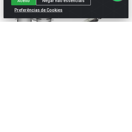
Aceito
Negar não essenciais
Preferências de Cookies
JOGO DE PANELAS
OMELETEIRA TRAMONTINA
TRAMONTINA SOLAR EM
ALUMÍNIO NAPOLI 20CM
AÇO INOX COM FUNDO
TRIPL...
Código: 23051
Embalagem: UNIDADE
Código: 47780
Embalagem: UNIDADE
VER PREÇO
VER PREÇO