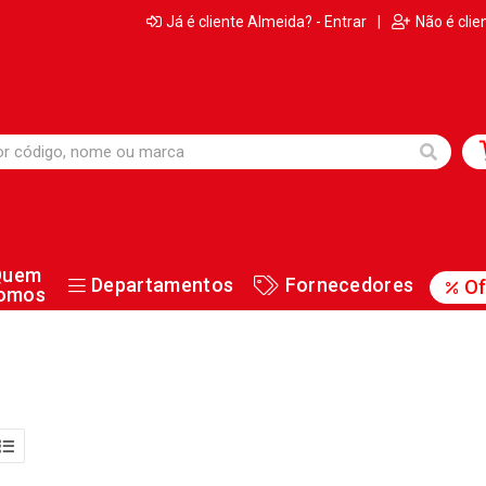
Já é cliente Almeida? - Entrar
|
Não é clie
Quem
Departamentos
Fornecedores
Of
omos