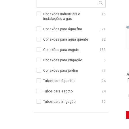
Conexões industriais e
15
instalações a gás
Conexões para água fria
371
Conexões para água quente
82
Conexões para esgoto
183
Conexões para irrigação
5
Conexões para jardim
77
A
Tubos para água fria
24
Tubos para esgoto
24
Tubos para irrigação
10