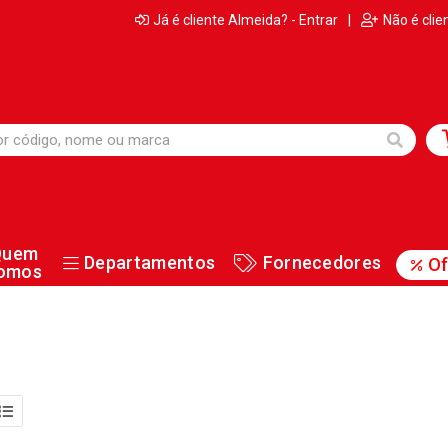
Já é cliente Almeida? - Entrar
|
Não é clie
Quem
Departamentos
Fornecedores
Of
omos