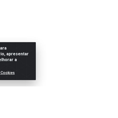
para
io, apresentar
elhorar a
 Cookies