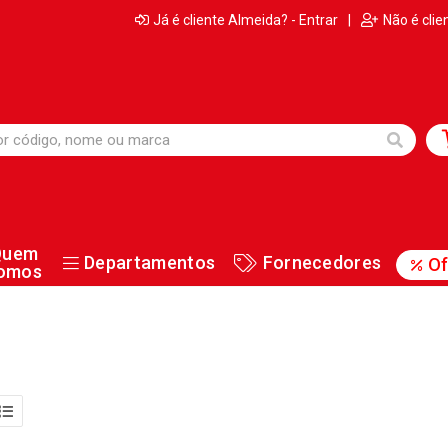
Já é cliente Almeida? - Entrar
|
Não é clie
Quem
Departamentos
Fornecedores
Of
omos