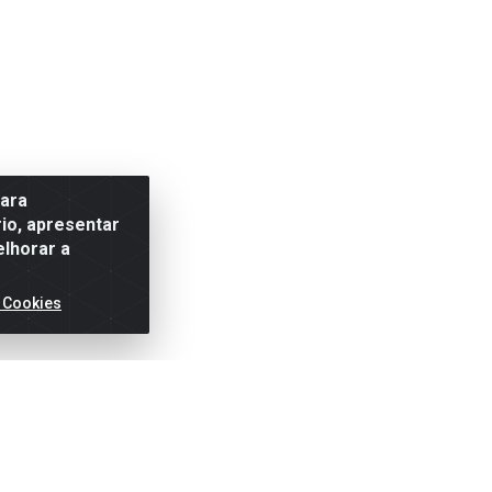
para
io, apresentar
elhorar a
 Cookies