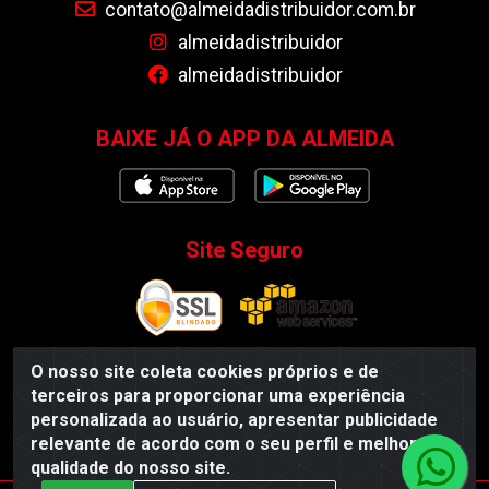
contato@almeidadistribuidor.com.br
almeidadistribuidor
almeidadistribuidor
BAIXE JÁ O APP DA ALMEIDA
Site Seguro
O nosso site coleta cookies próprios e de
terceiros para proporcionar uma experiência
Almeida Distribuidor - Rodovia BR 104, S/N, Centro -
personalizada ao usuário, apresentar publicidade
Esperança/PB - CEP 58135-000 - CNPJ 35.419.548/0001-55
relevante de acordo com o seu perfil e melhorar a
qualidade do nosso site.