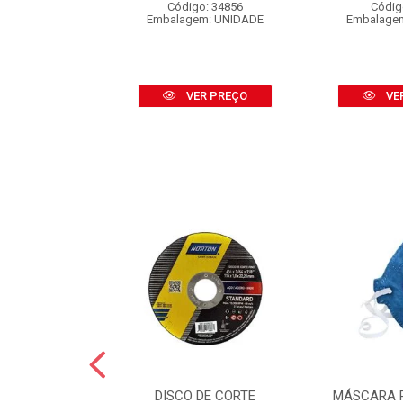
o: 16453
Código: 34856
Códig
 CARTELA C/2
Embalagem: UNIDADE
Embalage
R PREÇO
VER PREÇO
VE
GUA NORTON
DISCO DE CORTE
MÁSCARA 