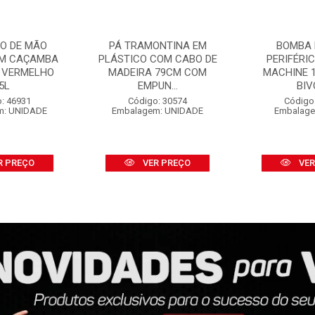
O DE MÃO
PÁ TRAMONTINA EM
BOMBA 
OM CAÇAMBA
PLÁSTICO COM CABO DE
PERIFÉRI
 VERMELHO
MADEIRA 79CM COM
MACHINE 1
5L
EMPUN...
BIV
: 46931
Código: 30574
Código
m: UNIDADE
Embalagem: UNIDADE
Embalage
R PREÇO
VER PREÇO
VER