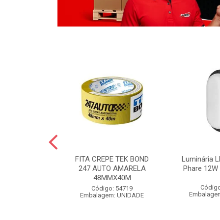
LO BOLA
FITA CREPE TEK BOND
Luminária L
 POLIDO 1KG
247 AUTO AMARELA
Phare 12W 
48MMX40M
o: 54826
Código
Código: 54719
m: UNIDADE
Embalage
Embalagem: UNIDADE