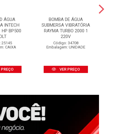
D ÁGUA
BOMBA DE ÁGUA
SALVA P
CA INTECH
SUBMERSA VIBRATÓRIA
SALVABRAS
 HP BP500
RAYMA TURBO 2000 1
S/APLI
OLT
220V
Código:
Embalage
: 25145
Código: 34708
m: CAIXA
Embalagem: UNIDADE
VER
 PREÇO
VER PREÇO