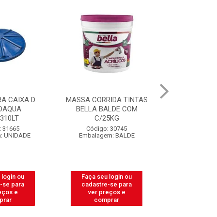
A CAIXA D
MASSA CORRIDA TINTAS
CAIXA PARA
DAQUA
BELLA BALDE COM
PEDREIRO 
.310LT
C/25KG
LIT
: 31665
Código: 30745
Código:
: UNIDADE
Embalagem: BALDE
Embalagem
 login ou
Faça seu login ou
Faça seu 
-se para
cadastre-se para
cadastre
eços e
ver preços e
ver pr
prar
comprar
comp