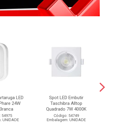
artaruga LED
Spot LED Embutir
FIXA FIO BR
 Phare 24W
Taschibra Alltop
BRANCO 
Branca
Quadrado 7W 4000K
Código:
: 54975
Código: 54749
Embalagem
: UNIDADE
Embalagem: UNIDADE