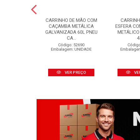
 PINTURA LÃ
CARRINHO DE MÃO COM
CARRINH
FINOX 09CM
CAÇAMBA METÁLICA
ESFERA C
 CABO
GALVANIZADA 60L PNEU
METÁLICO
CA...
4
o: 52316
m: UNIDADE
Código: 52690
Código
Embalagem: UNIDADE
Embalage
R PREÇO
VER PREÇO
VE