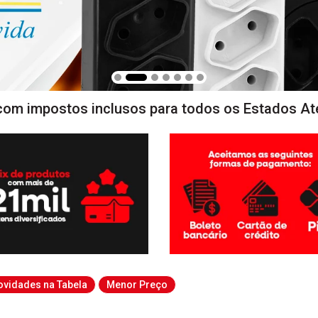
com impostos inclusos para todos os Estados At
ovidades na Tabela
Menor Preço