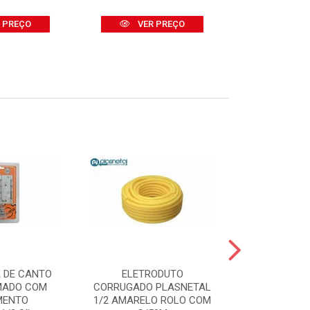
 PREÇO
VER PREÇO
VER
 DE CANTO
ELETRODUTO
BOMBA D
MADO COM
CORRUGADO PLASNETAL
SUBMERSA 
MENTO
1/2 AMARELO ROLO COM
2000 400W -