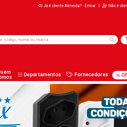
Já é cliente Almeida? - Entrar
|
Não é clie
Quem
Departamentos
Fornecedores
Of
omos