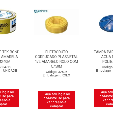
E TEK BOND
ELETRODUTO
TAMPA PAR
O AMARELA
CORRUGADO PLASNETAL
AGUA 
MX40M
1/2 AMARELO ROLO COM
POLIE
C/50M
: 54719
Código
m: UNIDADE
Embalagem
Código: 32596
Embalagem: ROLO
 login ou
Faça seu
Faça seu login ou
e-se para
cadastre
cadastre-se para
reços e
ver pr
ver preços e
prar
com
comprar