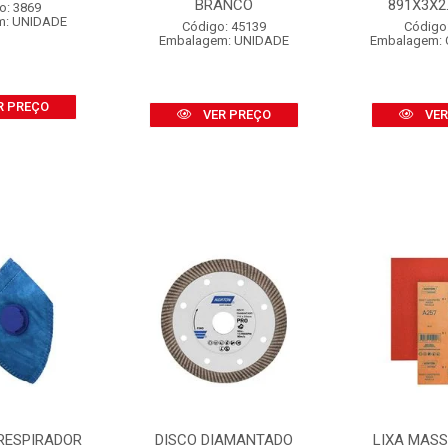
BRANCO
891X3X2.1
o: 3869
m: UNIDADE
Código: 45139
Código
Embalagem: UNIDADE
Embalagem: 
R PREÇO
VER PREÇO
VER
RESPIRADOR
DISCO DIAMANTADO
LIXA MAS