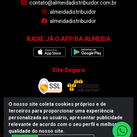
contato@almeidadistribuidor.com.br
almeidadistribuidor
almeidadistribuidor
BAIXE JÁ O APP DA ALMEIDA
Site Seguro
O nosso site coleta cookies próprios e de
terceiros para proporcionar uma experiência
Almeida Distribuidor - Rodovia BR 104, S/N, Centro -
personalizada ao usuário, apresentar publicidade
Esperança/PB - CEP 58135-000 - CNPJ 35.419.548/0001-55
relevante de acordo com o seu perfil e melhorar a
qualidade do nosso site.