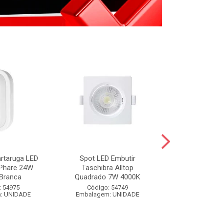
artaruga LED
Spot LED Embutir
FIXA FIO BR
 Phare 24W
Taschibra Alltop
BRANCO 
Branca
Quadrado 7W 4000K
Código:
: 54975
Código: 54749
Embalagem
: UNIDADE
Embalagem: UNIDADE