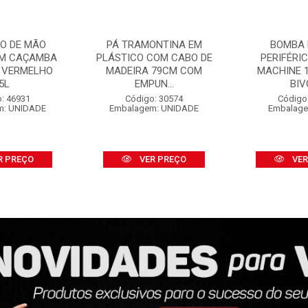
O DE MÃO
PÁ TRAMONTINA EM
BOMBA 
OM CAÇAMBA
PLÁSTICO COM CABO DE
PERIFÉRI
 VERMELHO
MADEIRA 79CM COM
MACHINE 1
5L
EMPUN...
BIV
: 46931
Código: 30574
Código
m: UNIDADE
Embalagem: UNIDADE
Embalage
R PREÇO
VER PREÇO
VER