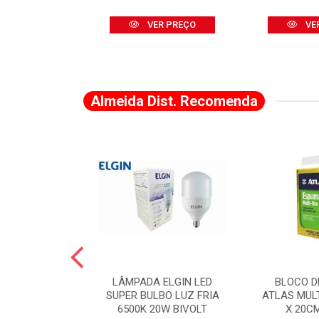
R PREÇO
VER PREÇO
VE
Almeida Dist. Recomenda
A DE CANTO
LÂMPADA ELGIN LED
BLOCO D
VADO 883 X 2
SUPER BULBO LUZ FRIA
ATLAS MUL
LVANA
6500K 20W BIVOLT
X 20C