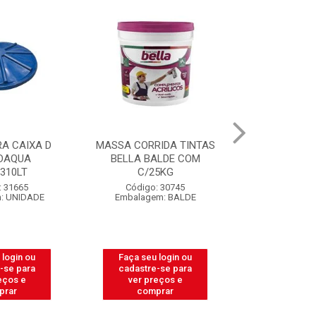
MASSA CORRIDA TINTAS
CAIXA PARA MASSA DE
BELLA BALDE COM
PEDREIRO LUCONI 18
C/25KG
LITROS
Código: 30745
Código: 39460
Embalagem: BALDE
Embalagem: UNIDADE
Faça seu login ou
Faça seu login ou
cadastre-se para
cadastre-se para
ver preços e
ver preços e
comprar
comprar