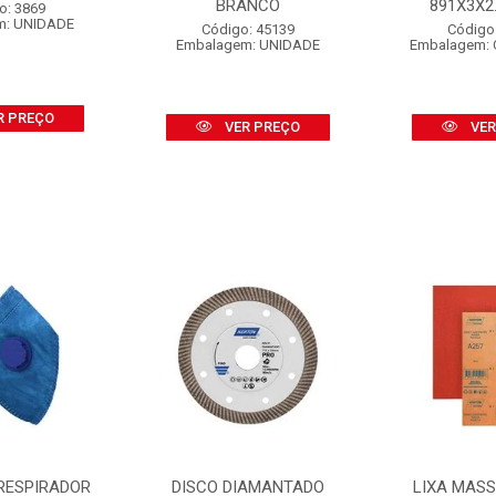
BRANCO
891X3X2.1
o: 3869
m: UNIDADE
Código: 45139
Código
Embalagem: UNIDADE
Embalagem: 
R PREÇO
VER PREÇO
VER
RESPIRADOR
DISCO DIAMANTADO
LIXA MAS