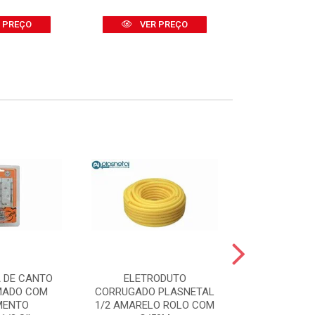
 PREÇO
VER PREÇO
VER
 DE CANTO
ELETRODUTO
BOMBA D
MADO COM
CORRUGADO PLASNETAL
SUBMERSA 
MENTO
1/2 AMARELO ROLO COM
2000 400W -