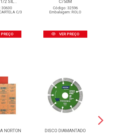
/2 SIL...
C/50M
BSA-2
: 30630
Código: 32596
Código:
CARTELA C/3
Embalagem: ROLO
Embalagem
 PREÇO
VER PREÇO
VER
SA NORTON
DISCO DIAMANTADO
DISCO DI