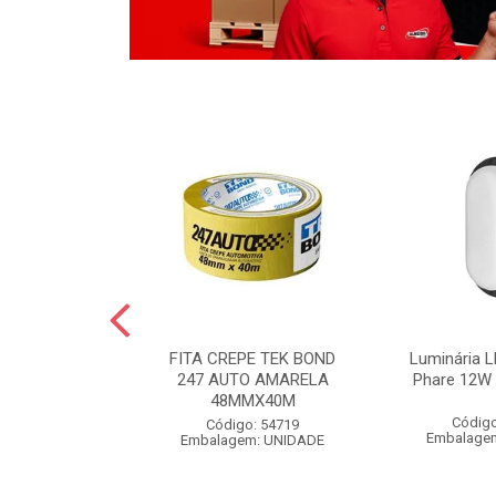
LO BOLA
FITA CREPE TEK BOND
Luminária L
 POLIDO 1KG
247 AUTO AMARELA
Phare 12W 
48MMX40M
o: 54826
Código
Código: 54719
m: UNIDADE
Embalage
Embalagem: UNIDADE