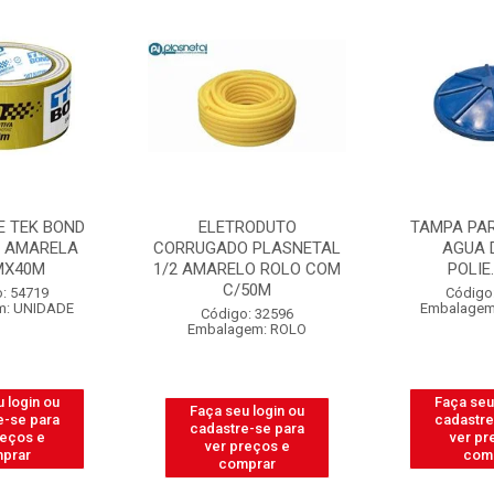
ELETRODUTO
TAMPA PARA CAIXA D
CORRUGADO PLASNETAL
AGUA DAQUA
1/2 AMARELO ROLO COM
POLIE.310LT
C/50M
Código: 31665
Embalagem: UNIDADE
Código: 32596
Embalagem: ROLO
Faça seu login ou
Faça seu login ou
cadastre-se para
cadastre-se para
ver preços e
ver preços e
comprar
comprar