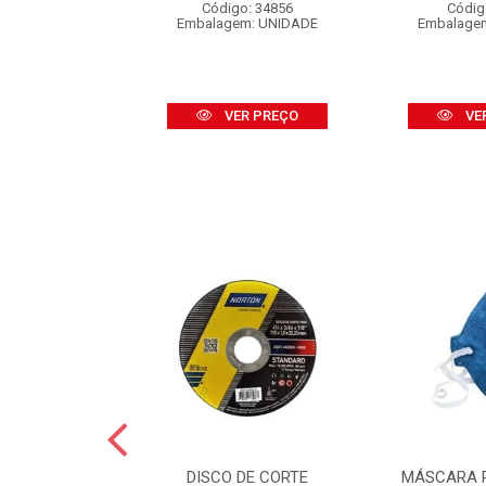
o: 16453
Código: 34856
Códig
 CARTELA C/2
Embalagem: UNIDADE
Embalage
R PREÇO
VER PREÇO
VE
GUA NORTON
DISCO DE CORTE
MÁSCARA 