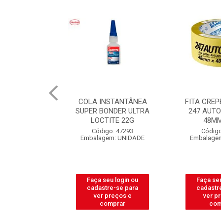
COLA INSTANTÂNEA
FITA CREPE TEK BOND
SUPER BONDER ULTRA
247 AUTO AMARELA
LOCTITE 22G
48MMX40M
Código: 47293
Código: 54719
Embalagem: UNIDADE
Embalagem: UNIDADE
Faça seu login ou
Faça seu login ou
cadastre-se para
cadastre-se para
ver preços e
ver preços e
comprar
comprar