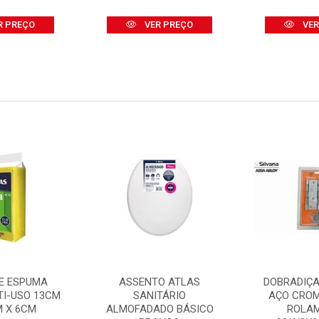
R PREÇO
VER PREÇO
VER
E ESPUMA
ASSENTO ATLAS
DOBRADIÇA
TI-USO 13CM
SANITÁRIO
AÇO CRO
M X 6CM
ALMOFADADO BÁSICO
ROLA