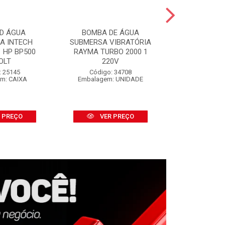
D ÁGUA
BOMBA DE ÁGUA
SALVA P
CA INTECH
SUBMERSA VIBRATÓRIA
SALVABRAS
 HP BP500
RAYMA TURBO 2000 1
S/APLI
OLT
220V
Código:
Embalage
: 25145
Código: 34708
m: CAIXA
Embalagem: UNIDADE
VER
 PREÇO
VER PREÇO