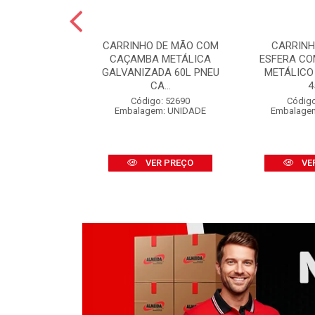
 PINTURA LÃ
CARRINHO DE MÃO COM
CARRINH
FINOX 09CM
CAÇAMBA METÁLICA
ESFERA C
 CABO
GALVANIZADA 60L PNEU
METÁLICO
CA...
4
o: 52316
m: UNIDADE
Código: 52690
Código
Embalagem: UNIDADE
Embalage
R PREÇO
VER PREÇO
VE