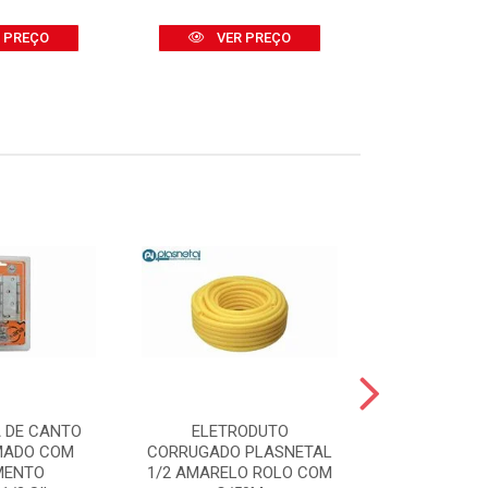
 PREÇO
VER PREÇO
VER
 DE CANTO
ELETRODUTO
BOMBA D
MADO COM
CORRUGADO PLASNETAL
SUBMERSA 
MENTO
1/2 AMARELO ROLO COM
2000 400W -