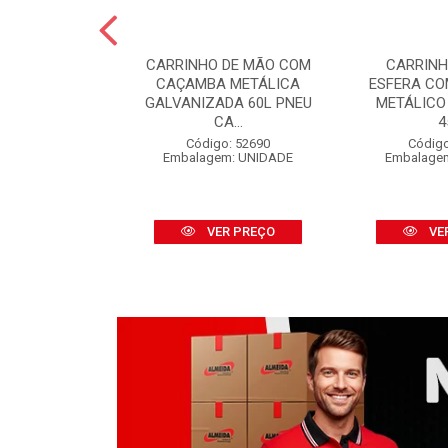
 PINTURA LÃ
CARRINHO DE MÃO COM
CARRINH
FINOX 09CM
CAÇAMBA METÁLICA
ESFERA C
 CABO
GALVANIZADA 60L PNEU
METÁLICO
CA...
4
o: 52316
m: UNIDADE
Código: 52690
Código
Embalagem: UNIDADE
Embalage
R PREÇO
VER PREÇO
VE