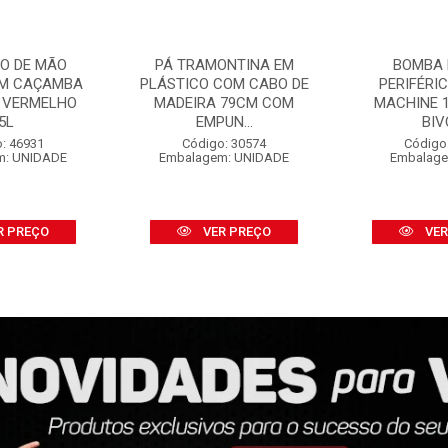
O DE MÃO
PÁ TRAMONTINA EM
BOMBA 
OM CAÇAMBA
PLÁSTICO COM CABO DE
PERIFÉRI
 VERMELHO
MADEIRA 79CM COM
MACHINE 1
5L
EMPUN...
BIV
: 46931
Código: 30574
Código
m: UNIDADE
Embalagem: UNIDADE
Embalage
R PREÇO
VER PREÇO
VER