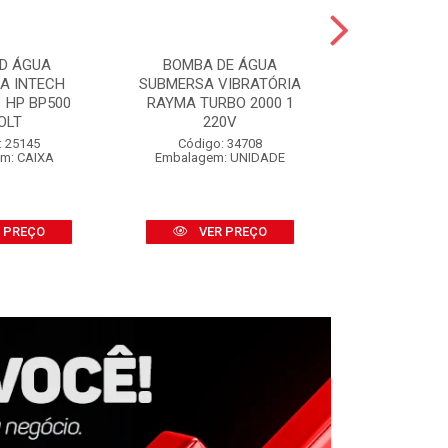
D ÁGUA
BOMBA DE ÁGUA
SALVA P
CA INTECH
SUBMERSA VIBRATÓRIA
SALVABRAS
 HP BP500
RAYMA TURBO 2000 1
S/APLI
OLT
220V
Código:
Embalage
: 25145
Código: 34708
m: CAIXA
Embalagem: UNIDADE
VER
 PREÇO
VER PREÇO