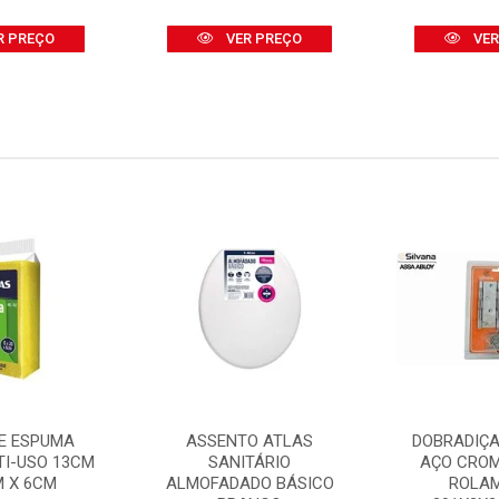
R PREÇO
VER PREÇO
VER
E ESPUMA
ASSENTO ATLAS
DOBRADIÇA
TI-USO 13CM
SANITÁRIO
AÇO CRO
M X 6CM
ALMOFADADO BÁSICO
ROLA