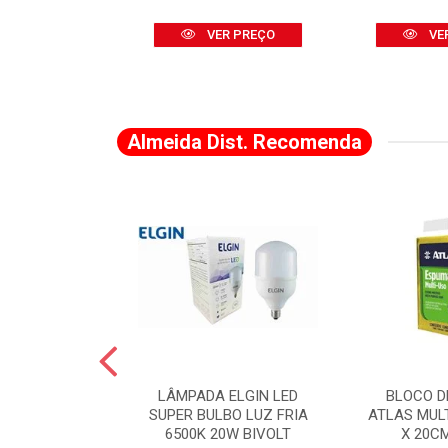
R PREÇO
VER PREÇO
VE
Almeida Dist. Recomenda
A DE CANTO
LÂMPADA ELGIN LED
BLOCO D
VADO 883 X 2
SUPER BULBO LUZ FRIA
ATLAS MUL
LVANA
6500K 20W BIVOLT
X 20C