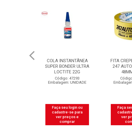
COLA INSTANTÂNEA
FITA CREPE TEK BOND
SUPER BONDER ULTRA
247 AUTO AMARELA
LOCTITE 22G
48MMX40M
Código: 47293
Código: 54719
Embalagem: UNIDADE
Embalagem: UNIDADE
Faça seu login ou
Faça seu login ou
cadastre-se para
cadastre-se para
ver preços e
ver preços e
comprar
comprar