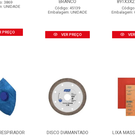
BRANCO
891X3X2.1
o: 3869
m: UNIDADE
Código: 45139
Código
Embalagem: UNIDADE
Embalagem: 
R PREÇO
VER PREÇO
VER
RESPIRADOR
DISCO DIAMANTADO
LIXA MAS