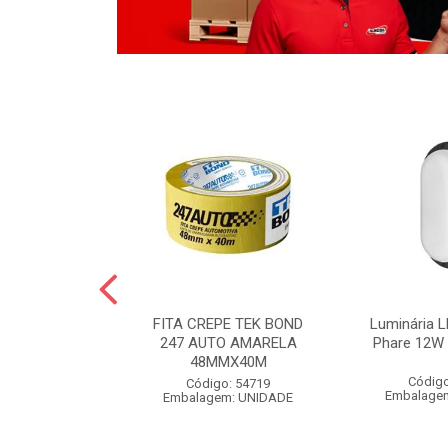
LO BOLA
FITA CREPE TEK BOND
Luminária L
 POLIDO 1KG
247 AUTO AMARELA
Phare 12W 
48MMX40M
o: 54826
Código
Código: 54719
m: UNIDADE
Embalage
Embalagem: UNIDADE