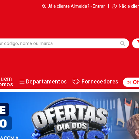
Já é cliente Almeida? - Entrar
|
Não é clie
Quem
Departamentos
Fornecedores
Of
omos