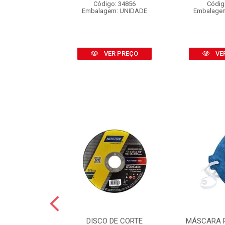
o: 16453
Código: 34856
Códig
 CARTELA C/2
Embalagem: UNIDADE
Embalage
R PREÇO
VER PREÇO
VE
GUA NORTON
DISCO DE CORTE
MÁSCARA 