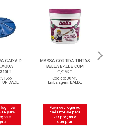
MASSA CORRIDA TINTAS
CAIXA PARA MASSA DE
BELLA BALDE COM
PEDREIRO LUCONI 18
C/25KG
LITROS
Código: 30745
Código: 39460
Embalagem: BALDE
Embalagem: UNIDADE
Faça seu login ou
Faça seu login ou
cadastre-se para
cadastre-se para
ver preços e
ver preços e
comprar
comprar