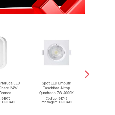
artaruga LED
Spot LED Embutir
FIXA FIO BR
 Phare 24W
Taschibra Alltop
BRANCO 
Branca
Quadrado 7W 4000K
Código:
: 54975
Código: 54749
Embalagem
: UNIDADE
Embalagem: UNIDADE