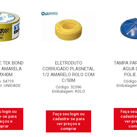
ELETRODUTO
TAMPA PARA CAIXA D
CORRUGADO PLASNETAL
AGUA DAQUA
1/2 AMARELO ROLO COM
POLIE.310LT
C/50M
Código: 31665
Embalagem: UNIDADE
Código: 32596
Embalagem: ROLO
Faça seu login ou
Faça seu login ou
cadastre-se para
cadastre-se para
ver preços e
ver preços e
comprar
comprar