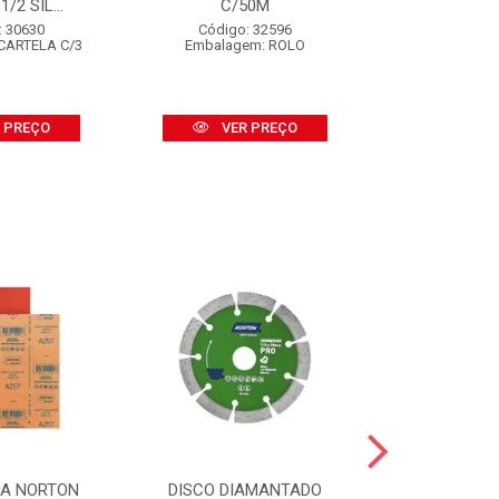
/2 SIL...
C/50M
BSA-2
: 30630
Código: 32596
Código:
CARTELA C/3
Embalagem: ROLO
Embalagem
 PREÇO
VER PREÇO
VER
SA NORTON
DISCO DIAMANTADO
DISCO DI