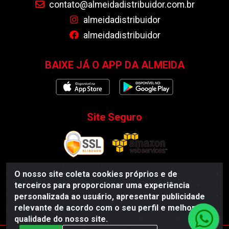
contato@almeidadistribuidor.com.br
almeidadistribuidor
almeidadistribuidor
BAIXE JÁ O APP DA ALMEIDA
Site Seguro
O nosso site coleta cookies próprios e de
terceiros para proporcionar uma experiência
Almeida Distribuidor - Rodovia BR 104, S/N, Centro -
personalizada ao usuário, apresentar publicidade
Esperança/PB - CEP 58135-000 - CNPJ 35.419.548/0001-55
relevante de acordo com o seu perfil e melhorar a
qualidade do nosso site.