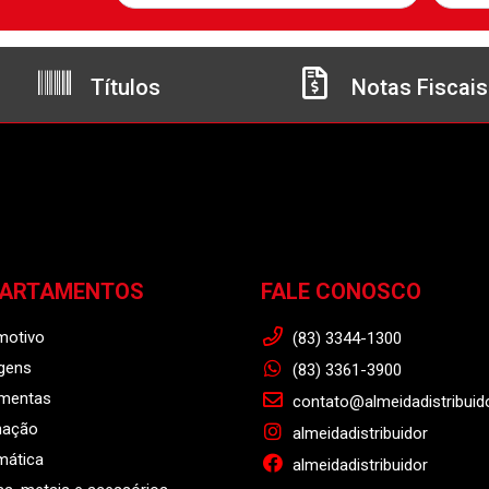
Títulos
Notas Fiscais
PARTAMENTOS
FALE CONOSCO
motivo
(83) 3344-1300
gens
(83) 3361-3900
amentas
contato@almeidadistribuid
nação
almeidadistribuidor
mática
almeidadistribuidor