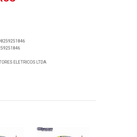
898259251846
8259251846
UTORES ELETRICOS LTDA