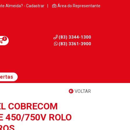
nte Almeida? - Cadastrar
|
Área do Representante
(83) 3344-1300
0
(83) 3361-3900
ertas
VOLTAR
EL COBRECOM
E 450/750V ROLO
ROS