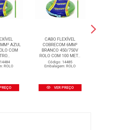
EXÍVEL
CABO FLEXÍVEL
CABO FLEX
6MM² AZUL
COBRECOM 6MM²
COBRECOM 
ROLO COM
BRANCO 450/750V
VERDE 450/75
RO...
ROLO COM 100 MET...
COM 100 MET
 14484
Código: 14485
Código: 14
m: ROLO
Embalagem: ROLO
Embalagem: 
PREÇO
VER PREÇO
VER PR