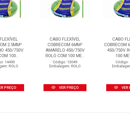
FLEXÍVEL
CABO FLEXÍVEL
CABO FL
OM 2.5MM²
COBRECOM 6MM²
COBRECOM 
O 450/750V
AMARELO 450/750V
450/750V 
OM 100...
ROLO COM 100 ME...
100 MET
o: 14493
Código: 13049
Código:
gem: ROLO
Embalagem: ROLO
Embalage
ER PREÇO
VER PREÇO
VER 