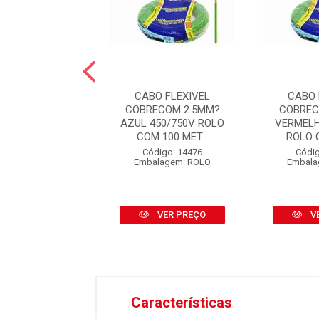
exível Sil 2,5mm²
CABO FLEXIVEL
CABO 
 450/750V 100m
COBRECOM 2.5MM?
COBREC
AZUL 450/750V ROLO
VERMELH
COM 100 MET...
ROLO C
digo: 40711
alagem: ROLO
Código: 14476
Códig
Embalagem: ROLO
Embala
VER PREÇO
VER PREÇO
V
Características