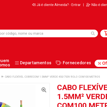
Já é cliente Almeida? - Entrar
|
Não é clie
Quem
Departamentos
Fornecedores
Of
omos
CABO FLEXÍVEL COBRECOM 1.5MM² VERDE 450/750V ROLO COM100 METROS
CABO FLEXÍV
1.5MM² VERD
COM100 MET