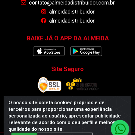
contato@almeidadistribuidor.com.br
almeidadistribuidor
almeidadistribuidor
BAIXE JÁ O APP DA ALMEIDA
Site Seguro
O nosso site coleta cookies próprios e de
terceiros para proporcionar uma experiência
Almeida Distribuidor - Rodovia BR 104, S/N, Centro -
personalizada ao usuário, apresentar publicidade
Esperança/PB - CEP 58135-000 - CNPJ 35.419.548/0001-55
relevante de acordo com o seu perfil e melhorar a
qualidade do nosso site.