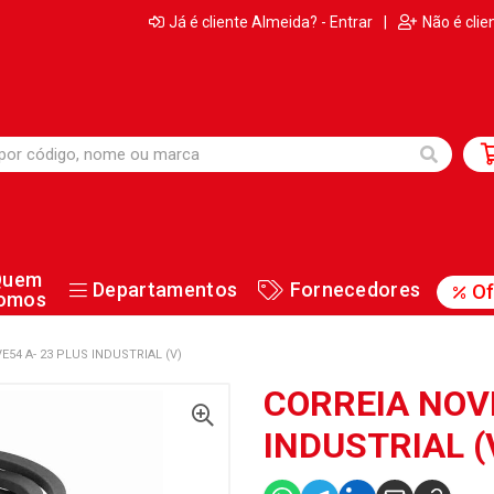
Já é cliente Almeida? - Entrar
|
Não é clie
Quem
Departamentos
Fornecedores
Of
omos
E54 A- 23 PLUS INDUSTRIAL (V)
CORREIA NOVE
INDUSTRIAL (