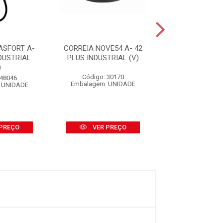
ASFORT A-
CORREIA NOVE54 A- 42
CORREIA BRAS
DUSTRIAL
PLUS INDUSTRIAL (V)
39 PLUS INDU
)
(V)
Código: 30170
 48046
Código: 48
Embalagem: UNIDADE
 UNIDADE
Embalagem: U
PREÇO
VER PREÇO
VER PR