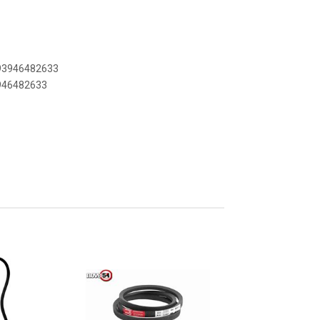
893946482633
3946482633