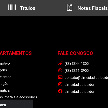
Títulos
Notas Fiscais
PARTAMENTOS
FALE CONOSCO
motivo
(83) 3344-1300
gens
(83) 3361-3900
amentas
contato@almeidadistribuid
nação
almeidadistribuidor
mática
almeidadistribuidor
s, metais e acessórios
para