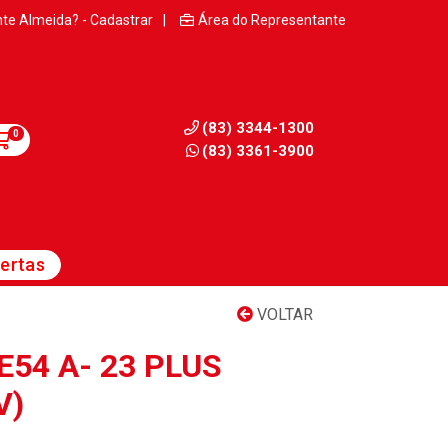
nte Almeida? - Cadastrar
|
Área do Representante
(83) 3344-1300
0
(83) 3361-3900
ertas
VOLTAR
54 A- 23 PLUS
V)