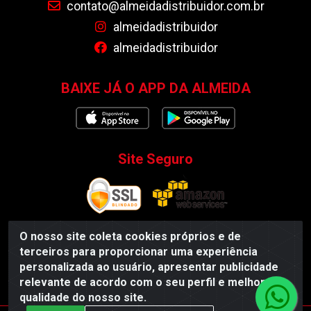
contato@almeidadistribuidor.com.br
almeidadistribuidor
almeidadistribuidor
BAIXE JÁ O APP DA ALMEIDA
Site Seguro
O nosso site coleta cookies próprios e de
terceiros para proporcionar uma experiência
Almeida Distribuidor - Rodovia BR 104, S/N, Centro -
personalizada ao usuário, apresentar publicidade
Esperança/PB - CEP 58135-000 - CNPJ 35.419.548/0001-55
relevante de acordo com o seu perfil e melhorar a
qualidade do nosso site.