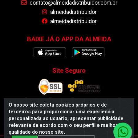
contato@almeidadistribuidor.com.br
almeidadistribuidor
almeidadistribuidor
BAIXE JÁ O APP DA ALMEIDA
Site Seguro
O nosso site coleta cookies próprios e de
terceiros para proporcionar uma experiência
Almeida Distribuidor - Rodovia BR 104, S/N, Centro -
personalizada ao usuário, apresentar publicidade
Esperança/PB - CEP 58135-000 - CNPJ 35.419.548/0001-55
relevante de acordo com o seu perfil e melhorar a
qualidade do nosso site.