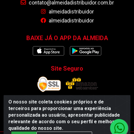
contato@almeidadistribuidor.com.br
almeidadistribuidor
almeidadistribuidor
BAIXE JÁ O APP DA ALMEIDA
Site Seguro
O nosso site coleta cookies próprios e de
terceiros para proporcionar uma experiência
Almeida Distribuidor - Rodovia BR 104, S/N, Centro -
personalizada ao usuário, apresentar publicidade
Esperança/PB - CEP 58135-000 - CNPJ 35.419.548/0001-55
relevante de acordo com o seu perfil e melhorar a
qualidade do nosso site.