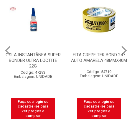
INSTANTÂNEA SUPER
FITA CREPE TEK BOND 247
ELET
ER ULTRA LOCTITE
AUTO AMARELA 48MMX40M
PLASN
22G
R
Código: 54719
Código: 47293
Embalagem: UNIDADE
balagem: UNIDADE
E
aça seu login ou
Faça seu login ou
F
cadastre-se para
cadastre-se para
ver preços e
ver preços e
comprar
comprar