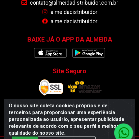
contato@almeidadistribuidor.com.br
almeidadistribuidor
almeidadistribuidor
BAIXE JÁ O APP DA ALMEIDA
Site Seguro
O nosso site coleta cookies próprios e de
terceiros para proporcionar uma experiência
Almeida Distribuidor - Rodovia BR 104, S/N, Centro -
personalizada ao usuário, apresentar publicidade
Esperança/PB - CEP 58135-000 - CNPJ 35.419.548/0001-55
relevante de acordo com o seu perfil e melhorar a
qualidade do nosso site.