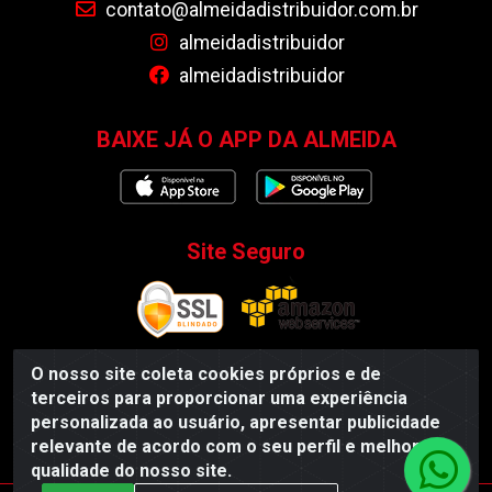
contato@almeidadistribuidor.com.br
almeidadistribuidor
almeidadistribuidor
BAIXE JÁ O APP DA ALMEIDA
Site Seguro
O nosso site coleta cookies próprios e de
terceiros para proporcionar uma experiência
Almeida Distribuidor - Rodovia BR 104, S/N, Centro -
personalizada ao usuário, apresentar publicidade
Esperança/PB - CEP 58135-000 - CNPJ 35.419.548/0001-55
relevante de acordo com o seu perfil e melhorar a
qualidade do nosso site.