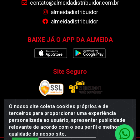
contato@almeidadistribuidor.com.br
almeidadistribuidor
almeidadistribuidor
BAIXE JÁ O APP DA ALMEIDA
Site Seguro
O nosso site coleta cookies próprios e de
terceiros para proporcionar uma experiência
Almeida Distribuidor - Rodovia BR 104, S/N, Centro -
personalizada ao usuário, apresentar publicidade
Esperança/PB - CEP 58135-000 - CNPJ 35.419.548/0001-55
relevante de acordo com o seu perfil e melhorar a
qualidade do nosso site.