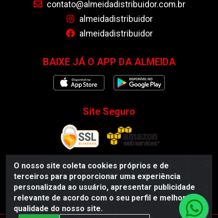
contato@almeidadistribuidor.com.br
almeidadistribuidor
almeidadistribuidor
BAIXE JÁ O APP DA ALMEIDA
Site Seguro
O nosso site coleta cookies próprios e de
terceiros para proporcionar uma experiência
Almeida Distribuidor - Rodovia BR 104, S/N, Centro -
personalizada ao usuário, apresentar publicidade
Esperança/PB - CEP 58135-000 - CNPJ 35.419.548/0001-55
relevante de acordo com o seu perfil e melhorar a
qualidade do nosso site.