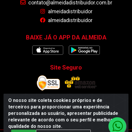
contato@almeidadistribuidor.com.br
almeidadistribuidor
almeidadistribuidor
BAIXE JÁ O APP DA ALMEIDA
Site Seguro
O nosso site coleta cookies próprios e de
terceiros para proporcionar uma experiência
Almeida Distribuidor - Rodovia BR 104, S/N, Centro -
personalizada ao usuário, apresentar publicidade
Esperança/PB - CEP 58135-000 - CNPJ 35.419.548/0001-55
relevante de acordo com o seu perfil e melhorar a
qualidade do nosso site.