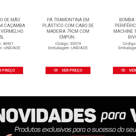
O DE MÃO
PÁ TRAMONTINA EM
BOMBA 
OM CAÇAMBA
PLÁSTICO COM CABO DE
PERIFÉRI
 VERMELHO
MADEIRA 79CM COM
MACHINE 1
5L
EMPUN...
BIV
: 46931
Código: 30574
Código
m: UNIDADE
Embalagem: UNIDADE
Embalage
R PREÇO
VER PREÇO
VER