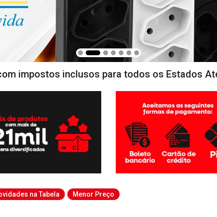
com impostos inclusos para todos os Estados At
ovidades na Tabela
Menor Preço