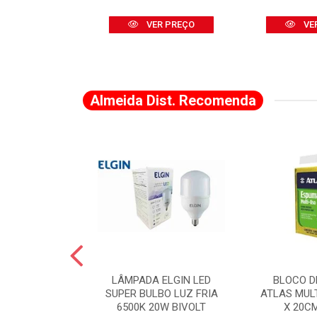
R PREÇO
VER PREÇO
VE
Almeida Dist. Recomenda
A DE CANTO
LÂMPADA ELGIN LED
BLOCO D
VADO 883 X 2
SUPER BULBO LUZ FRIA
ATLAS MUL
LVANA
6500K 20W BIVOLT
X 20C