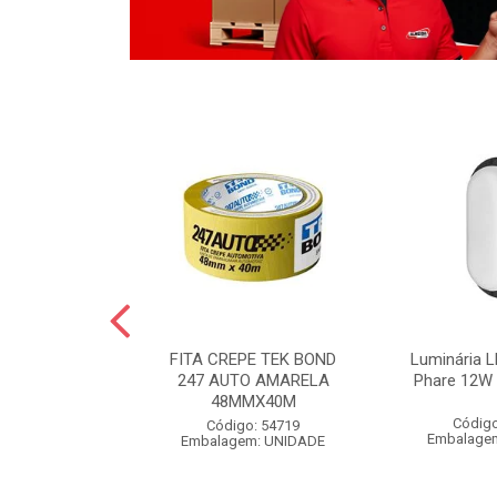
LO BOLA
FITA CREPE TEK BOND
Luminária L
 POLIDO 1KG
247 AUTO AMARELA
Phare 12W 
48MMX40M
o: 54826
Código
Código: 54719
m: UNIDADE
Embalage
Embalagem: UNIDADE