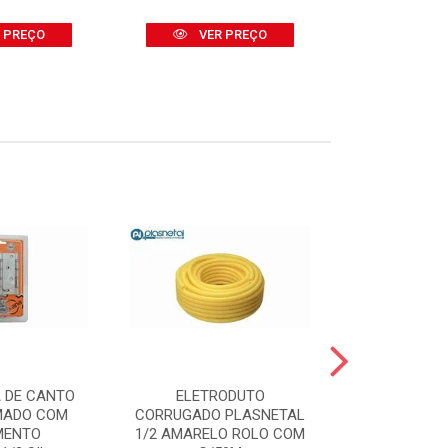
 PREÇO
VER PREÇO
VER
 DE CANTO
ELETRODUTO
TRINCHA
MADO COM
CORRUGADO PLASNETAL
(REF.395/7
MENTO
1/2 AMARELO ROLO COM
GR