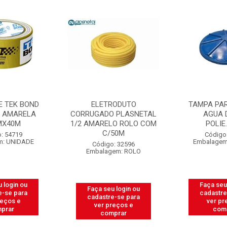
E TEK BOND
ELETRODUTO
TAMPA PAR
O AMARELA
CORRUGADO PLASNETAL
AGUA 
MX40M
1/2 AMARELO ROLO COM
POLIE
C/50M
: 54719
Código
m: UNIDADE
Embalagem
Código: 32596
Embalagem: ROLO
 login ou
Faça seu
Faça seu login ou
e-se para
cadastre
cadastre-se para
reços e
ver pr
ver preços e
prar
com
comprar