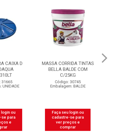
A CAIXA D
MASSA CORRIDA TINTAS
CAIXA PARA
DAQUA
BELLA BALDE COM
PEDREIRO 
.310LT
C/25KG
LIT
: 31665
Código: 30745
Código:
: UNIDADE
Embalagem: BALDE
Embalagem
 login ou
Faça seu login ou
Faça seu 
-se para
cadastre-se para
cadastre
eços e
ver preços e
ver pr
prar
comprar
comp