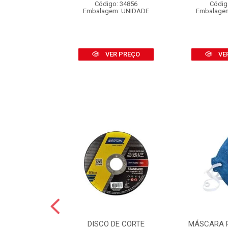
o: 16453
Código: 34856
Códig
 CARTELA C/2
Embalagem: UNIDADE
Embalage
R PREÇO
VER PREÇO
VE
GUA NORTON
DISCO DE CORTE
MÁSCARA 