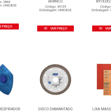
BRANCO
891X3X2.1
o: 3869
m: UNIDADE
Código: 45139
Código
Embalagem: UNIDADE
Embalagem: 
R PREÇO
VER PREÇO
VER
RESPIRADOR
DISCO DIAMANTADO
LIXA MAS