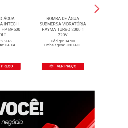
D ÁGUA
BOMBA DE ÁGUA
SALVA P
CA INTECH
SUBMERSA VIBRATÓRIA
SALVABRAS
 HP BP500
RAYMA TURBO 2000 1
S/APLI
OLT
220V
Código:
Embalage
: 25145
Código: 34708
m: CAIXA
Embalagem: UNIDADE
VER
 PREÇO
VER PREÇO