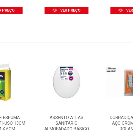
R PREÇO
VER PREÇO
VER
E ESPUMA
ASSENTO ATLAS
DOBRADIÇA
TI-USO 13CM
SANITÁRIO
AÇO CRO
M X 6CM
ALMOFADADO BÁSICO
ROLA