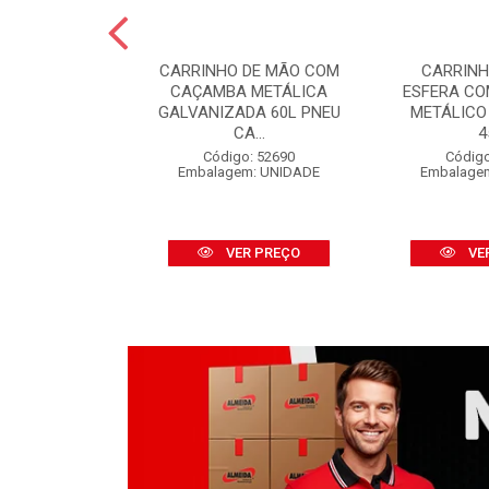
 PINTURA LÃ
CARRINHO DE MÃO COM
CARRINH
FINOX 09CM
CAÇAMBA METÁLICA
ESFERA C
 CABO
GALVANIZADA 60L PNEU
METÁLICO
CA...
4
o: 52316
m: UNIDADE
Código: 52690
Código
Embalagem: UNIDADE
Embalage
R PREÇO
VER PREÇO
VE