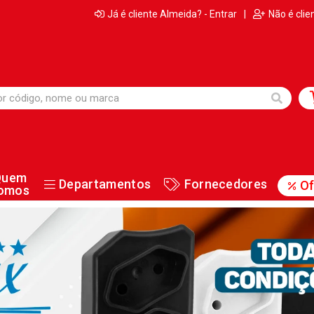
Já é cliente Almeida? - Entrar
|
Não é clie
Quem
Departamentos
Fornecedores
Of
omos