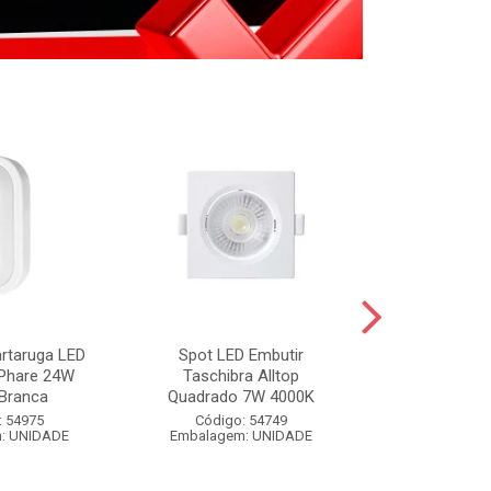
artaruga LED
Spot LED Embutir
FIXA FIO BR
 Phare 24W
Taschibra Alltop
BRANCO 
Branca
Quadrado 7W 4000K
Código:
: 54975
Código: 54749
Embalagem
: UNIDADE
Embalagem: UNIDADE