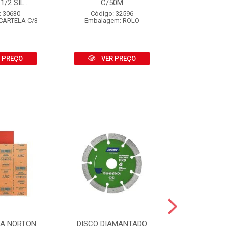
/2 SIL...
C/50M
Código
Embalagem
: 30630
Código: 32596
CARTELA C/3
Embalagem: ROLO
VER
 PREÇO
VER PREÇO
SA NORTON
DISCO DIAMANTADO
DISCO DI