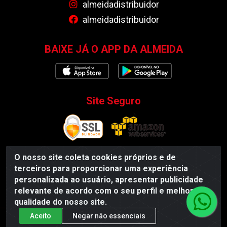
almeidadistribuidor
almeidadistribuidor
BAIXE JÁ O APP DA ALMEIDA
Site Seguro
O nosso site coleta cookies próprios e de
terceiros para proporcionar uma experiência
Almeida Distribuidor - Rodovia BR 104, S/N, Centro -
personalizada ao usuário, apresentar publicidade
Esperança/PB - CEP 58135-000 - CNPJ 35.419.548/0001-55
relevante de acordo com o seu perfil e melhorar a
qualidade do nosso site.
Aceito
Negar não essenciais