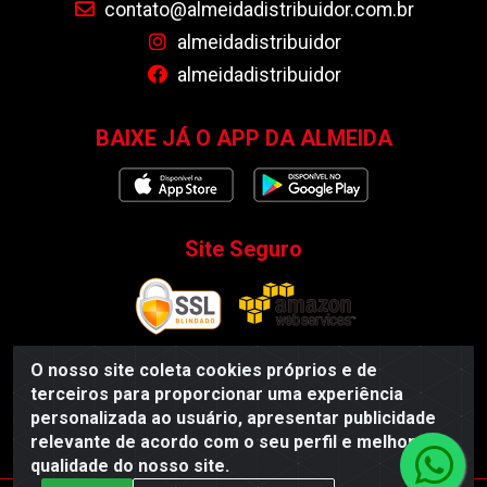
contato@almeidadistribuidor.com.br
almeidadistribuidor
almeidadistribuidor
BAIXE JÁ O APP DA ALMEIDA
Site Seguro
O nosso site coleta cookies próprios e de
terceiros para proporcionar uma experiência
Almeida Distribuidor - Rodovia BR 104, S/N, Centro -
personalizada ao usuário, apresentar publicidade
Esperança/PB - CEP 58135-000 - CNPJ 35.419.548/0001-55
relevante de acordo com o seu perfil e melhorar a
qualidade do nosso site.