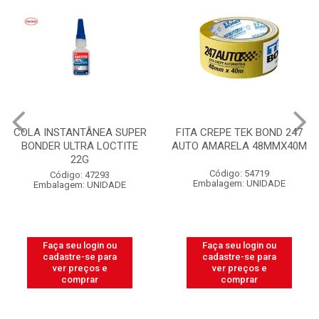
FITA CREPE TEK BOND 247
ELETRODUTO CORRUGADO
AUTO AMARELA 48MMX40M
PLASNETAL 1/2 AMARELO
ROLO COM C/50M
Código: 54719
Código: 32596
Embalagem: UNIDADE
Embalagem: ROLO
Faça seu login ou
Faça seu login ou
cadastre-se para
cadastre-se para
ver preços e
ver preços e
comprar
comprar