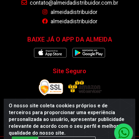
contato@almeidadistribuidor.com.br
almeidadistribuidor
almeidadistribuidor
BAIXE JÁ O APP DA ALMEIDA
Site Seguro
O nosso site coleta cookies próprios e de
terceiros para proporcionar uma experiência
Almeida Distribuidor - Rodovia BR 104, S/N, Centro -
personalizada ao usuário, apresentar publicidade
Esperança/PB - CEP 58135-000 - CNPJ 35.419.548/0001-55
relevante de acordo com o seu perfil e melhorar a
qualidade do nosso site.