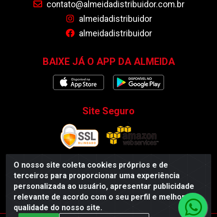
contato@almeidadistribuidor.com.br
almeidadistribuidor
almeidadistribuidor
BAIXE JÁ O APP DA ALMEIDA
Site Seguro
O nosso site coleta cookies próprios e de
terceiros para proporcionar uma experiência
Almeida Distribuidor - Rodovia BR 104, S/N, Centro -
personalizada ao usuário, apresentar publicidade
Esperança/PB - CEP 58135-000 - CNPJ 35.419.548/0001-55
relevante de acordo com o seu perfil e melhorar a
qualidade do nosso site.