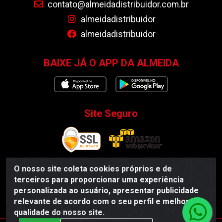
contato@almeidadistribuidor.com.br
almeidadistribuidor
almeidadistribuidor
BAIXE JÁ O APP DA ALMEIDA
Site Seguro
O nosso site coleta cookies próprios e de
terceiros para proporcionar uma experiência
Almeida Distribuidor - Rodovia BR 104, S/N, Centro -
personalizada ao usuário, apresentar publicidade
Esperança/PB - CEP 58135-000 - CNPJ 35.419.548/0001-55
relevante de acordo com o seu perfil e melhorar a
qualidade do nosso site.