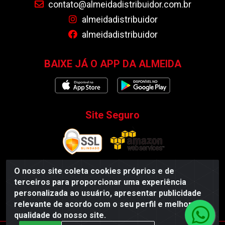
contato@almeidadistribuidor.com.br
almeidadistribuidor
almeidadistribuidor
BAIXE JÁ O APP DA ALMEIDA
Site Seguro
O nosso site coleta cookies próprios e de
terceiros para proporcionar uma experiência
Almeida Distribuidor - Rodovia BR 104, S/N, Centro -
personalizada ao usuário, apresentar publicidade
Esperança/PB - CEP 58135-000 - CNPJ 35.419.548/0001-55
relevante de acordo com o seu perfil e melhorar a
qualidade do nosso site.