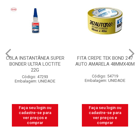
FITA CREPE TEK BOND 247
ELETRODUTO CORRUGADO
AUTO AMARELA 48MMX40M
PLASNETAL 1/2 AMARELO
ROLO COM C/50M
Código: 54719
Código: 32596
Embalagem: UNIDADE
Embalagem: ROLO
Faça seu login ou
Faça seu login ou
cadastre-se para
cadastre-se para
ver preços e
ver preços e
comprar
comprar