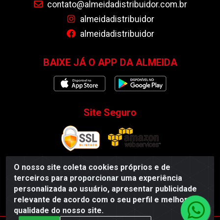
contato@almeidadistribuidor.com.br
almeidadistribuidor
almeidadistribuidor
BAIXE JÁ O APP DA ALMEIDA
Site Seguro
O nosso site coleta cookies próprios e de
terceiros para proporcionar uma experiência
Almeida Distribuidor - Rodovia BR 104, S/N, Centro -
personalizada ao usuário, apresentar publicidade
Esperança/PB - CEP 58135-000 - CNPJ 35.419.548/0001-55
relevante de acordo com o seu perfil e melhorar a
qualidade do nosso site.