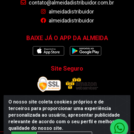
contato@almeidadistribuidor.com.br
almeidadistribuidor
almeidadistribuidor
BAIXE JÁ O APP DA ALMEIDA
Site Seguro
O nosso site coleta cookies próprios e de
terceiros para proporcionar uma experiência
Almeida Distribuidor - Rodovia BR 104, S/N, Centro -
personalizada ao usuário, apresentar publicidade
Esperança/PB - CEP 58135-000 - CNPJ 35.419.548/0001-55
relevante de acordo com o seu perfil e melhorar a
qualidade do nosso site.