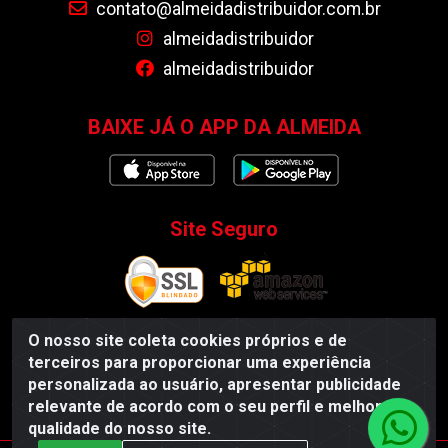
contato@almeidadistribuidor.com.br
almeidadistribuidor
almeidadistribuidor
BAIXE JÁ O APP DA ALMEIDA
Site Seguro
O nosso site coleta cookies próprios e de
terceiros para proporcionar uma experiência
Almeida Distribuidor - Rodovia BR 104, S/N, Centro -
personalizada ao usuário, apresentar publicidade
Esperança/PB - CEP 58135-000 - CNPJ 35.419.548/0001-55
relevante de acordo com o seu perfil e melhorar a
qualidade do nosso site.