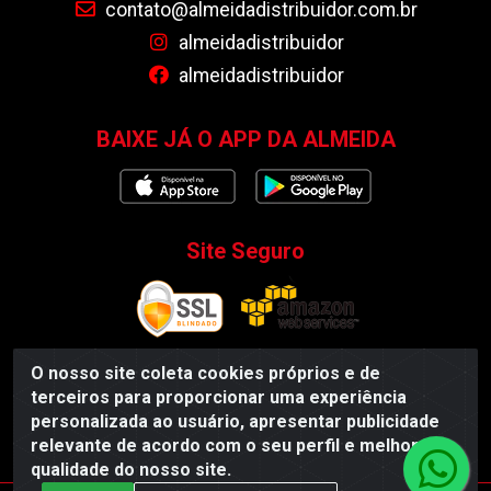
contato@almeidadistribuidor.com.br
almeidadistribuidor
almeidadistribuidor
BAIXE JÁ O APP DA ALMEIDA
Site Seguro
O nosso site coleta cookies próprios e de
terceiros para proporcionar uma experiência
Almeida Distribuidor - Rodovia BR 104, S/N, Centro -
personalizada ao usuário, apresentar publicidade
Esperança/PB - CEP 58135-000 - CNPJ 35.419.548/0001-55
relevante de acordo com o seu perfil e melhorar a
qualidade do nosso site.